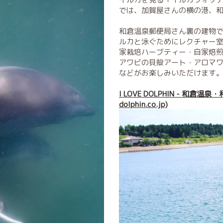
では、加賀屋さんの横の港、
和倉温泉郵便局さん裏の建物
ルカと泳ぐためにレクチャー
家栽培ハーブティー・自家焙
アワビの貝殻アート・アロマ
などがお楽しみいただけます
I LOVE DOLPHIN - 和倉温
dolphin.co.jp)