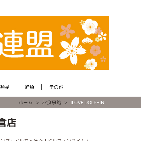
類品
鮮魚
その他
ホーム
お食事処
ILOVE DOLPHIN
和倉店
チング」イルカと泳ぐ「ドルフィンスイム」