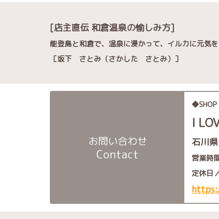
[
店主直伝 和倉温泉の愉しみ方
]
能登島と和倉で、温泉に浸かって、イルカに元気を
［坂下 さとみ（さかした さとみ）］
◆
SHOP
I LO
お問い合わせ
石川県
Contact
営業時間
定休日／
https: